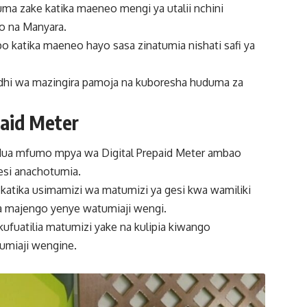
ma zake katika maeneo mengi ya utalii nchini
ro na Manyara.
po katika maeneo hayo sasa zinatumia nishati safi ya
adhi wa mazingira pamoja na kuboresha huduma za
paid Meter
dua mfumo mpya wa Digital Prepaid Meter ambao
esi anachotumia.
atika usimamizi wa matumizi ya gesi kwa wamiliki
na majengo yenye watumiaji wengi.
kufuatilia matumizi yake na kulipia kiwango
umiaji wengine.