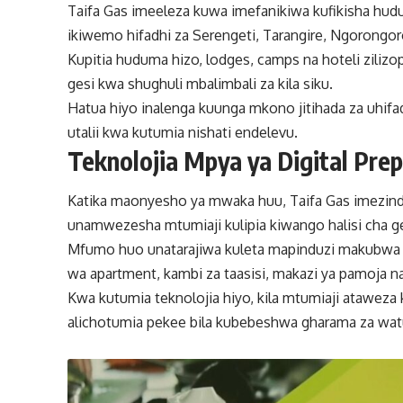
Taifa Gas imeeleza kuwa imefanikiwa kufikisha hudu
ikiwemo hifadhi za Serengeti, Tarangire, Ngorongo
Kupitia huduma hizo, lodges, camps na hoteli zilizo
gesi kwa shughuli mbalimbali za kila siku.
Hatua hiyo inalenga kuunga mkono jitihada za uhif
utalii kwa kutumia nishati endelevu.
Teknolojia Mpya ya Digital Pre
Katika maonyesho ya mwaka huu, Taifa Gas imezin
unamwezesha mtumiaji kulipia kiwango halisi cha g
Mfumo huo unatarajiwa kuleta mapinduzi makubwa k
wa apartment, kambi za taasisi, makazi ya pamoja 
Kwa kutumia teknolojia hiyo, kila mtumiaji ataweza 
alichotumia pekee bila kubebeshwa gharama za wat