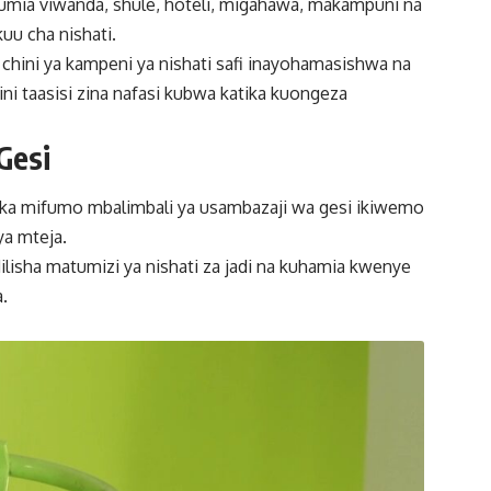
umia viwanda, shule, hoteli, migahawa, makampuni na
uu cha nishati.
 chini ya kampeni ya nishati safi inayohamasishwa na
i taasisi zina nafasi kubwa katika kuongeza
Gesi
ka mifumo mbalimbali ya usambazaji wa gesi ikiwemo
ya mteja.
lisha matumizi ya nishati za jadi na kuhamia kwenye
a.