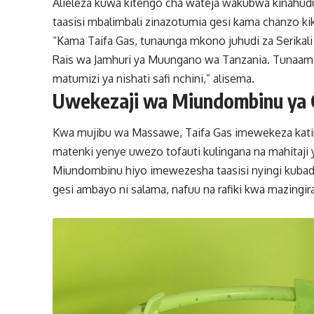
Alieleza kuwa kitengo cha wateja wakubwa kinahud
taasisi mbalimbali zinazotumia gesi kama chanzo kik
“Kama Taifa Gas, tunaunga mkono juhudi za Serikali
Rais wa Jamhuri ya Muungano wa Tanzania. Tunaamin
matumizi ya nishati safi nchini,” alisema.
Uwekezaji wa Miundombinu ya 
Kwa mujibu wa Massawe, Taifa Gas imewekeza kati
matenki yenye uwezo tofauti kulingana na mahitaji 
Miundombinu hiyo imewezesha taasisi nyingi kubadi
gesi ambayo ni salama, nafuu na rafiki kwa mazingir