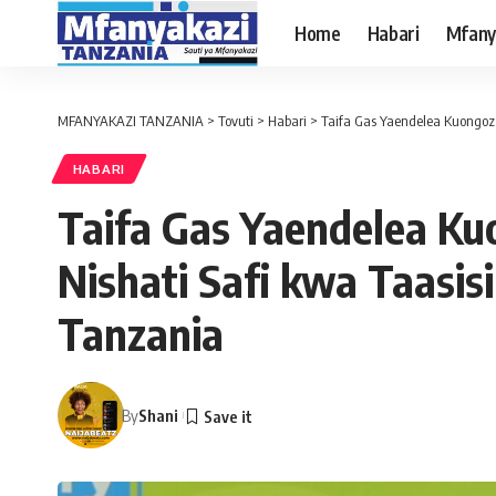
Home
Habari
Mfany
MFANYAKAZI TANZANIA
>
Tovuti
>
Habari
>
Taifa Gas Yaendelea Kuongoza
HABARI
Taifa Gas Yaendelea K
Nishati Safi kwa Taasisi
Tanzania
By
Shani