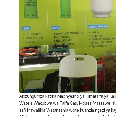
Akizungumza katika Maonyesho ya Kimataifa ya Kar
Wateja Wakubwa wa Taifa Gas, Moses Massawe, alis
safi inawafikia Watanzania wote kuanzia ngazi ya ka