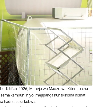
ibu-KiliFair 2026, Meneja wa Mauzo wa Kitengo cha
ema kampuni hiyo imejipanga kuhakikisha nishati
ya hadi taasisi kubwa.