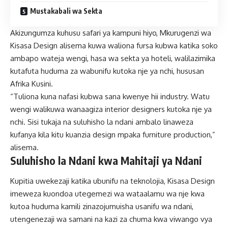
Mustakabali wa Sekta
Akizungumza kuhusu safari ya kampuni hiyo, Mkurugenzi wa
Kisasa Design alisema kuwa waliona fursa kubwa katika soko
ambapo wateja wengi, hasa wa sekta ya hoteli, walilazimika
kutafuta huduma za wabunifu kutoka nje ya nchi, hususan
Afrika Kusini.
“Tuliona kuna nafasi kubwa sana kwenye hii industry. Watu
wengi walikuwa wanaagiza interior designers kutoka nje ya
nchi. Sisi tukaja na suluhisho la ndani ambalo linaweza
kufanya kila kitu kuanzia design mpaka furniture production,”
alisema.
Suluhisho la Ndani kwa Mahitaji ya Ndani
Kupitia uwekezaji katika ubunifu na teknolojia, Kisasa Design
imeweza kuondoa utegemezi wa wataalamu wa nje kwa
kutoa huduma kamili zinazojumuisha usanifu wa ndani,
utengenezaji wa samani na kazi za chuma kwa viwango vya