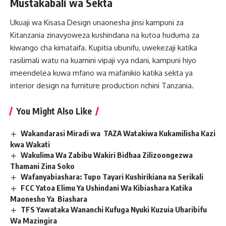
Mustakabali wa Sekta
Ukuaji wa Kisasa Design unaonesha jinsi kampuni za
Kitanzania zinavyoweza kushindana na kutoa huduma za
kiwango cha kimataifa. Kupitia ubunifu, uwekezaji katika
rasilimali watu na kuamini vipaji vya ndani, kampuni hiyo
imeendelea kuwa mfano wa mafanikio katika sekta ya
interior design na furniture production nchini Tanzania.
You Might Also Like
Wakandarasi Miradi wa TAZA Watakiwa Kukamilisha Kazi
kwa Wakati
Wakulima Wa Zabibu Wakiri Bidhaa Zilizoongezwa
Thamani Zina Soko
Wafanyabiashara: Tupo Tayari Kushirikiana na Serikali
FCC Yatoa Elimu Ya Ushindani Wa Kibiashara Katika
Maonesho Ya Biashara
TFS Yawataka Wananchi Kufuga Nyuki Kuzuia Uharibifu
Wa Mazingira