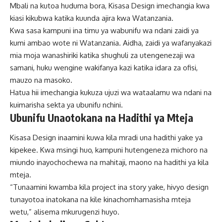
Mbali na kutoa huduma bora, Kisasa Design imechangia kwa
kiasi kikubwa katika kuunda ajira kwa Watanzania.
Kwa sasa kampuni ina timu ya wabunifu wa ndani zaidi ya
kumi ambao wote ni Watanzania. Aidha, zaidi ya wafanyakazi
mia moja wanashiriki katika shughuli za utengenezaji wa
samani, huku wengine wakifanya kazi katika idara za ofisi,
mauzo na masoko.
Hatua hii imechangia kukuza ujuzi wa wataalamu wa ndani na
kuimarisha sekta ya ubunifu nchini.
Ubunifu Unaotokana na Hadithi ya Mteja
Kisasa Design inaamini kuwa kila mradi una hadithi yake ya
kipekee. Kwa msingi huo, kampuni hutengeneza michoro na
miundo inayochochewa na mahitaji, maono na hadithi ya kila
mteja.
“Tunaamini kwamba kila project ina story yake, hivyo design
tunayotoa inatokana na kile kinachomhamasisha mteja
wetu,” alisema mkurugenzi huyo.