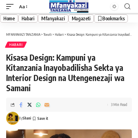
Aa
Font
Resizer
Home
Habari
Mfanyakazi
Magazeti
Bookmarks
MFANYAKAZI TANZANIA
>
Tovuti
>
Habari
>
Kisasa Design: Kampuni ya Kitanzania Inayobadilisha Sekta ya Interior Design na Utengenezaji wa Samani
HABARI
Kisasa Design: Kampuni ya
Kitanzania Inayobadilisha Sekta ya
Interior Design na Utengenezaji wa
Samani
3 Min Read
By
Shani