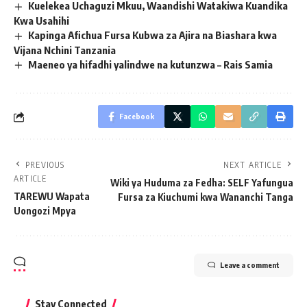
Kuelekea Uchaguzi Mkuu, Waandishi Watakiwa Kuandika
Kwa Usahihi
Kapinga Afichua Fursa Kubwa za Ajira na Biashara kwa
Vijana Nchini Tanzania
Maeneo ya hifadhi yalindwe na kutunzwa – Rais Samia
Facebook
PREVIOUS
NEXT ARTICLE
ARTICLE
Wiki ya Huduma za Fedha: SELF Yafungua
TAREWU Wapata
Fursa za Kiuchumi kwa Wananchi Tanga
Uongozi Mpya
Leave a comment
Stay Connected