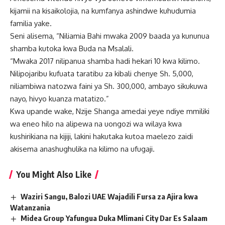
kijamii na kisaikolojia, na kumfanya ashindwe kuhudumia
familia yake.
Seni alisema, “Niliamia Bahi mwaka 2009 baada ya kununua
shamba kutoka kwa Buda na Msalali.
“Mwaka 2017 nilipanua shamba hadi hekari 10 kwa kilimo.
Nilipojaribu kufuata taratibu za kibali chenye Sh. 5,000,
niliambiwa natozwa faini ya Sh. 300,000, ambayo sikukuwa
nayo, hivyo kuanza matatizo.”
Kwa upande wake, Nzije Shanga amedai yeye ndiye mmiliki
wa eneo hilo na alipewa na uongozi wa wilaya kwa
kushirikiana na kijiji, lakini hakutaka kutoa maelezo zaidi
akisema anashughulika na kilimo na ufugaji.
You Might Also Like
Waziri Sangu, Balozi UAE Wajadili Fursa za Ajira kwa
Watanzania
Midea Group Yafungua Duka Mlimani City Dar Es Salaam