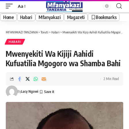
Aa
Font
Resizer
Home
Habari
Mfanyakazi
Magazeti
Bookmarks
MFANYAKAZI TANZANIA
>
Tovuti
>
Habari
>
Mwenyekiti Wa Kijiji Aahidi Kufuatilia Mgogoro wa Shamba Bahi
HABARI
Mwenyekiti Wa Kijiji Aahidi
Kufuatilia Mgogoro wa Shamba Bahi
2 Min Read
By
Lucy Ngowi