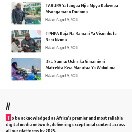
TARURA Yafungua Njia Mpya Kukwepa
Msongamano Dodoma
Habari
August 9, 2026
TPHPA Kuja Na Ramani Ya Visumbufu
Nchi Nzima
Habari
August 9, 2026
Dkt. Samia: Ushirika Simamieni
Matrekta Kwa Manufaa Ya Wakulima
Habari
August 9, 2026
//
T
o be acknowledged as Africa’s premier and most reliable
digital media network, delivering exceptional content across
all our platforms by 2025.