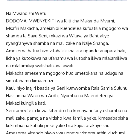
Na Mwandishi Wetu
DODOMA: MWENYEKITI wa Kijiji cha Makanda-Mvumi,
Msafiri Makacha, ameiahidi kuendelea kufuatilia mgogoro wa
shamba la Sayu Seni, mkazi wa Wilaya ya Bahi, aliye
nyang’anywa shamba na mali zake na Nzije Shanga.
Amesema hatua hizo zitahakikisha kila upande anapata haki,
licha ya kutokuwa na ufahamu wa kutosha ikiwa mlalamikiwa
na mlalamikaji walishalizana awali.
Makacha amesema mgogoro huo umetokana na udugu na
sintofahamu kimaamuzi.
Kauli hiyo inajiri baada ya Seni kumwomba Rais Samia Suluhu
Hassan na Waziri wa Ardhi, Nyumba na Maendeleo ya
Makazi kuingilia kati.
Seni ameeleza kuwa kitendo cha kumnyang’anya shamba na
mali zake, pamoja na vitisho kwa familia yake, kimesababisha
kukimbia na kubaki peke yake bila kujua atakayeishi.
Amesema vitendo hivyo vya uonevu vimemuathiri kiuchumi,