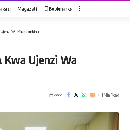
akazi
Magazeti
Bookmarks
 Ujenzi Wa Miundombinu
 Kwa Ujenzi Wa
1 Min Read
Share