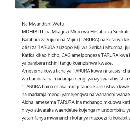
Na Mwandishi Wetu
MDHIBITI na Mkaguzi Mkuu wa Hesabu za Serikali 
Barabara za Vijijini na Mijini (TARURA) na kufanya 
ofisi za TARURA zilizopo Mji wa Serikali Mtumba, ji
Katika kikao hicho, CAG ameipongeza TARURA kwa 
ya barabara nchini tangu kuanzishwa kwake.
Amesema kuwa licha ya TARURA kuwa ni taasisi chan
wa barabara na madaraja mengi yanayowarahisishia 
“TARURA haina miaka mingi tangu kuanzishwa kwake,
na madaraja mengi yamejengwa na wananchi wanae
Aidha, amesema TARURA ina mchango mkubwa katik
hivyo aliwataka waendelee kujenga miundombinu ya
yatamfanya mwananchi kufanya mazoezi ili kukabil