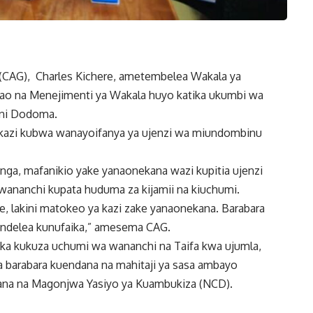
(CAG), Charles Kichere, ametembelea Wakala ya
kikao na Menejimenti ya Wakala huyo katika ukumbi wa
jini Dodoma.
kazi kubwa wanayoifanya ya ujenzi wa miundombinu
ga, mafanikio yake yanaonekana wazi kupitia ujenzi
wananchi kupata huduma za kijamii na kiuchumi.
 lakini matokeo ya kazi zake yanaonekana. Barabara
ndelea kunufaika,” amesema CAG.
a kukuza uchumi wa wananchi na Taifa kwa ujumla,
 barabara kuendana na mahitaji ya sasa ambayo
iana na Magonjwa Yasiyo ya Kuambukiza (NCD).