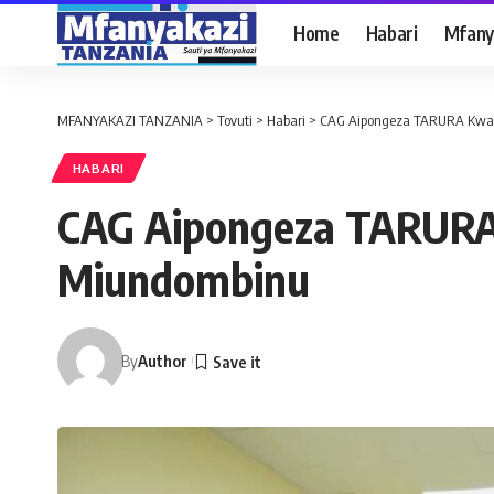
Home
Habari
Mfany
MFANYAKAZI TANZANIA
>
Tovuti
>
Habari
>
CAG Aipongeza TARURA Kwa
HABARI
CAG Aipongeza TARURA
Miundombinu
By
Author