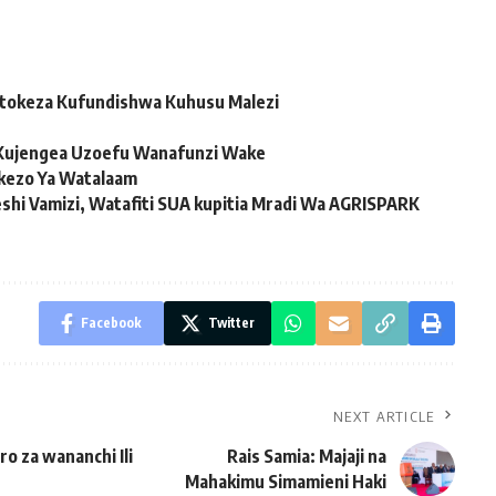
itokeza Kufundishwa Kuhusu Malezi
 Kujengea Uzoefu Wanafunzi Wake
ekezo Ya Watalaam
hi Vamizi, Watafiti SUA kupitia Mradi Wa AGRISPARK
Facebook
Twitter
NEXT ARTICLE
o za wananchi Ili
Rais Samia: Majaji na
Mahakimu Simamieni Haki