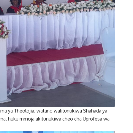
ma ya Theolojia, watano walitunukiwa Shahada ya
ima, huku mmoja akitunukiwa cheo cha Uprofesa wa