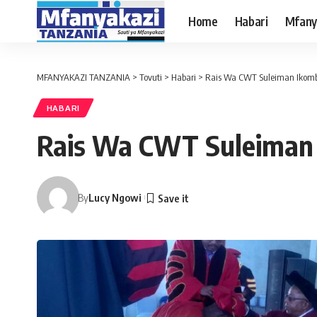
Home
Habari
Mfany
MFANYAKAZI TANZANIA
>
Tovuti
>
Habari
>
Rais Wa CWT Suleiman Ikomb
HABARI
Rais Wa CWT Suleiman 
By
Lucy Ngowi