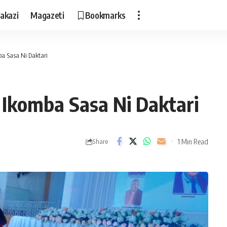
akazi
Magazeti
Bookmarks
a Sasa Ni Daktari
Ikomba Sasa Ni Daktari
1 Min Read
Share