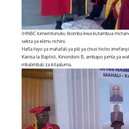
IHNBC kimemtunuku Ikomba kwa kutambua mchang
sekta ya elimu nchini.
Hafla hiyo ya mahafali ya pili ya chuo hicho imefanyi
Kanisa la Baptist, Kinondoni B, ambapo jumla ya wah
mbalimbali za kitaaluma.