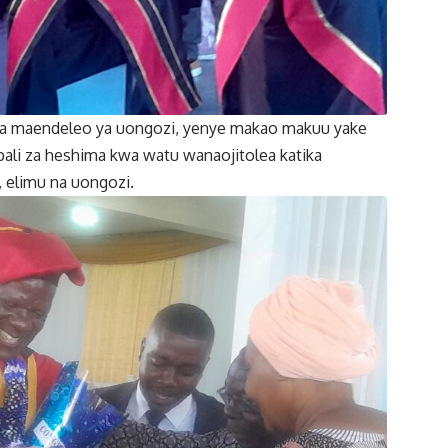
a na maendeleo ya uongozi, yenye makao makuu yake
bali za heshima kwa watu wanaojitolea katika
, elimu na uongozi.