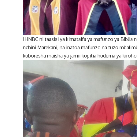
IHNBC ni taasisi ya kimataifa ya mafunzo ya Bibli
nchini Marekani, na inatoa mafunzo na tuzo mbalim
kuboresha maisha ya jamii kupitia huduma ya kiroho