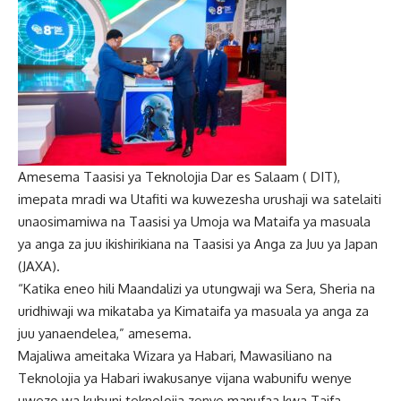
Amesema Taasisi ya Teknolojia Dar es Salaam ( DIT),
imepata mradi wa Utafiti wa kuwezesha urushaji wa satelaiti
unaosimamiwa na Taasisi ya Umoja wa Mataifa ya masuala
ya anga za juu ikishirikiana na Taasisi ya Anga za Juu ya Japan
(JAXA).
“Katika eneo hili Maandalizi ya utungwaji wa Sera, Sheria na
uridhiwaji wa mikataba ya Kimataifa ya masuala ya anga za
juu yanaendelea,” amesema.
Majaliwa ameitaka Wizara ya Habari, Mawasiliano na
Teknolojia ya Habari iwakusanye vijana wabunifu wenye
uwezo wa kubuni teknolojia zenye manufaa kwa Taifa.