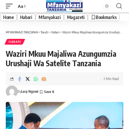
Aa
Font
Resizer
Home
Habari
Mfanyakazi
Magazeti
Bookmarks
MFANYAKAZI TANZANIA
>
Tovuti
>
Habari
>
Waziri Mkuu Majaliwa Azungumzia Urushaji Wa Satelite Tanzania
HABARI
Waziri Mkuu Majaliwa Azungumzia
Urushaji Wa Satelite Tanzania
2 Min Read
By
Lucy Ngowi