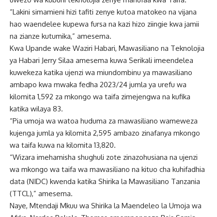
“Lakini simamieni hizi tafiti zenye kutoa matokeo na vijana
hao waendelee kupewa fursa na kazi hizo ziingie kwa jamii
na zianze kutumika,” amesema.
Kwa Upande wake Waziri Habari, Mawasiliano na Teknolojia
ya Habari Jerry Silaa amesema kuwa Serikali imeendelea
kuwekeza katika ujenzi wa miundombinu ya mawasiliano
ambapo kwa mwaka fedha 2023/24 jumla ya urefu wa
kilomita 1,592 za mkongo wa taifa zimejengwa na kufika
katika wilaya 83.
“Pia umoja wa watoa huduma za mawasiliano wameweza
kujenga jumla ya kilomita 2,595 ambazo zinafanya mkongo
wa taifa kuwa na kilomita 13,820.
“Wizara imehamisha shughuli zote zinazohusiana na ujenzi
wa mkongo wa taifa wa mawasiliano na kituo cha kuhifadhia
data (NIDC) kwenda katika Shirika la Mawasiliano Tanzania
(TTCL),” amesema.
Naye, Mtendaji Mkuu wa Shirika la Maendeleo la Umoja wa