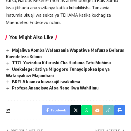
Afrka, Nardos Bekele-Thomas amempongeza Rais Samia
kwa jitihada anazozifanya katika kuhakikisha Tanzania
inatumia ukuaji wa sekta ya TEHAMA katika kuchagiza
Maendeleo Endelevu nchini.
You Might Also Like
Majaliwa Aomba Watanzania Wapatiwe Mafunzo Belarus
Kuendeleza Kilimo
TTCL Yazindua Kifurushi Cha Huduma Tatu Muhimu
Usekelege: Kati ya Migogoro Tunayoipokea Ipo ya
Wafanyakazi Majumbani
BRELA kuanza kuwasajili wakulima
Profesa Anangisye Atoa Neno Kwa Wahitimu
Facebook
PREVIOUS ARTICLE
NEXT ARTICLE