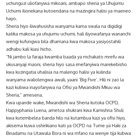
uchunguzi uliofanywa mikoani, ambapo sheria ya Uhujumu
Uchumi ilionekana kutoendana na mazingira halisi ya maeneo
hayo.
Sheria hiyo iliwahusisha wanyama kama swala na digidigi
katika makosa ya uhujumu uchumi, hali iliyowafanya wananchi
wengi kufungwa bila dhamana kwa makosa yasiyostahili
adhabu kali kiasi hicho.
“Ni jambo la faraja kwamba baada ya mchakato mrefu wa
ukusanyaji maoni, sheria hiyo sasa imefanyiwa marekebisho
kwa kuzingatia uhalisia na malengo halisi ya kulinda
wanyama waliolengwa awali, yaani ‘Big Five’. Hili ni zao la
kazi kubwa inayofanywa na Ofisi ya Mwandishi Mkuu wa
Sheria,” amesena.
Kwa upande wake, Mwandishi wa Sheria kutoka OCPD,
Happyphania Luena, ametoa shukrani kwa Kamishna Shuli
kwa kutembelea banda hilo na kutambua kazi ya ofisi hiyo,
akisema kuwa ushirikiano kati ya OCPD na Tume ya Haki za
Binadamu na Utawala Bora ni wa mfano na wenye tija kubwa