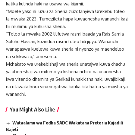
katika kulinda haki na usawa wa kijamii.
“Mbele yako ni Juzuu za Sheria zilizofanyiwa Urekebu toleo
la mwaka 2023. Tumezileta hapa kuwaonesha wananchi kazi
hii muhimu ya kuhuisha sheria.
“Toleo la mwaka 2002 lilifutwa rasmi baada ya Rais Samia
Suluhu Hassan, kuzindua rasmi toleo hili jipya. Wananchi
wanapaswa kuelewa kuwa sheria ni nyenzo ya maendeleo
na si kikwazo,” amesema.
Mchakato wa urekebishaji wa sheria unatajwa kuwa chachu
ya uboreshaji wa mifumo ya kisheria nchini, na unaonesha
kwa vitendo dhamira ya Serikali kuhakikisha haki, uwajibikaji,
na utawala bora vinazingatiwa katika kila hatua ya maisha ya
wananchi.
You Might Also Like
Wataalamu wa Fedha SADC Wakutana Pretoria Kujadili
Bajeti