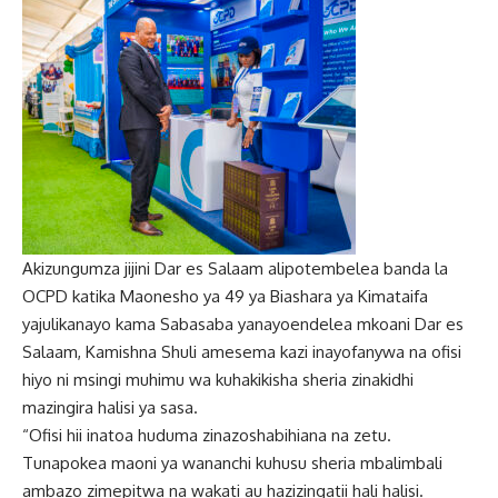
Akizungumza jijini Dar es Salaam alipotembelea banda la
OCPD katika Maonesho ya 49 ya Biashara ya Kimataifa
yajulikanayo kama Sabasaba yanayoendelea mkoani Dar es
Salaam, Kamishna Shuli amesema kazi inayofanywa na ofisi
hiyo ni msingi muhimu wa kuhakikisha sheria zinakidhi
mazingira halisi ya sasa.
“Ofisi hii inatoa huduma zinazoshabihiana na zetu.
Tunapokea maoni ya wananchi kuhusu sheria mbalimbali
ambazo zimepitwa na wakati au hazizingatii hali halisi.