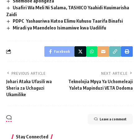
Shemdoe apongeza
Usafiri Wa Meli Ni Salama, TASHICO Yaahidi Kuuimarisha
Zaidi
PDPC Yashauriwa Kutoa Elimu Kuhusu Taarifa Binafsi
Miradi ya Maendeleo Isimamiwe kwa Uadilifu
Facebook
PREVIOUS ARTICLE
NEXT ARTICLE
Johari Ataka Ufasili wa
Teknolojia Mpya Ya Uchomeleaji
Sheria za Uchaguzi
Yaleta Mapinduzi VETA Dodoma
Ukamilike
Leave a comment
Stay Connected