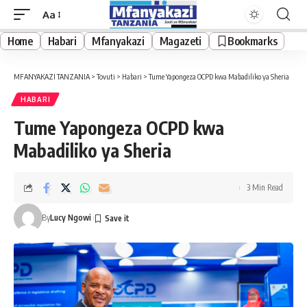
Aa
Font
Resizer
Home
Habari
Mfanyakazi
Magazeti
Bookmarks
MFANYAKAZI TANZANIA
>
Tovuti
>
Habari
>
Tume Yapongeza OCPD kwa Mabadiliko ya Sheria
HABARI
Tume Yapongeza OCPD kwa
Mabadiliko ya Sheria
3 Min Read
By
Lucy Ngowi