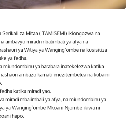
Serikali za Mitaa ( TAMISEMI) ikiongozwa na
a ambavyo miradi mbalimbali ya afya na
ashauri ya Wiliya ya Wanging`ombe na kusisitiza
ake ya fedha.
 miundombinu ya barabara inatekelezwa katika
lmashauri ambazo kamati imezitembelea na kubaini
.
edha katika miradi yao.
a miradi mbalimbali ya afya, na miundombinu ya
laya ya Wanging`ombe Mkoani Njombe ikiwa ni
koani hapo.