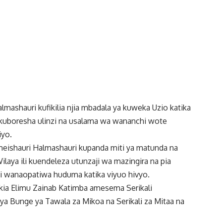
mashauri kufikilia njia mbadala ya kuweka Uzio katika
 kuboresha ulinzi na usalama wa wananchi wote
iyo.
eishauri Halmashauri kupanda miti ya matunda na
 Wilaya ili kuendeleza utunzaji wa mazingira na pia
 wanaopatiwa huduma katika viyuo hivyo.
kia Elimu Zainab Katimba amesema Serikali
a Bunge ya Tawala za Mikoa na Serikali za Mitaa na