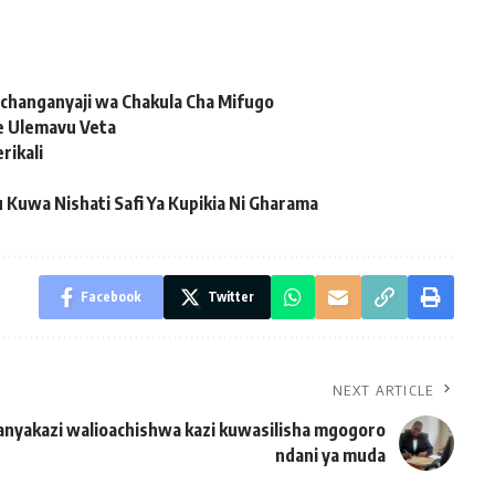
changanyaji wa Chakula Cha Mifugo
e Ulemavu Veta
rikali
uwa Nishati Safi Ya Kupikia Ni Gharama
Facebook
Twitter
NEXT ARTICLE
nyakazi walioachishwa kazi kuwasilisha mgogoro
ndani ya muda