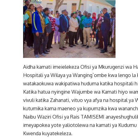
Aidha kamati imeielekeza Ofisi ya Mkurugenzi wa Hal
Hospitali ya Wilaya ya Wanging`ombe kwa lengo la
watakaokuwa wakipatiwa huduma katika hospitali h
Katika hatua nyingine Wajumbe wa Kamati hiyo wam
vivuli katika Zahanati, vituo vya afya na hospital ya
kutumika kama maeneo ya kupumzika kwa wananchi
Naibu Waziri Ofisi ya Rais TAMISEMI anayeshughuli
imeyapokea yote yaliotolewa na kamati ya Kudumu y
Kwenda kuyatekeleza.