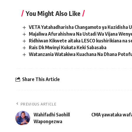
You Might Also Like
VETA Yatahadharisha Changamoto ya Kuzidisha U
Majaliwa Afurahishwa Na Ustadi Wa Vijana Weny
Ridhiwan Kikwete aitaka LESCO kushirikiana na se
Rais Dk Mwinyi Kukata Keki Sabasaba
Watanzania Watakiwa Kuachana Na Dhana Potofu K
Share This Article
PREVIOUS ARTICLE
Wahifadhi Saohill
CMA yawataka wafa
Wapongezwa