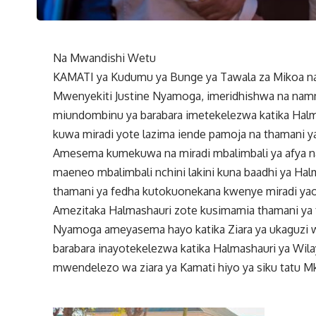
Na Mwandishi Wetu
KAMATI ya Kudumu ya Bunge ya Tawala za Mikoa na 
Mwenyekiti Justine Nyamoga, imeridhishwa na namn
miundombinu ya barabara imetekelezwa katika Halm
kuwa miradi yote lazima iende pamoja na thamani y
Amesema kumekuwa na miradi mbalimbali ya afya na
maeneo mbalimbali nchini lakini kuna baadhi ya Ha
thamani ya fedha kutokuonekana kwenye miradi yao
Amezitaka Halmashauri zote kusimamia thamani ya f
Nyamoga ameyasema hayo katika Ziara ya ukaguzi w
barabara inayotekelezwa katika Halmashauri ya Wi
mwendelezo wa ziara ya Kamati hiyo ya siku tatu M