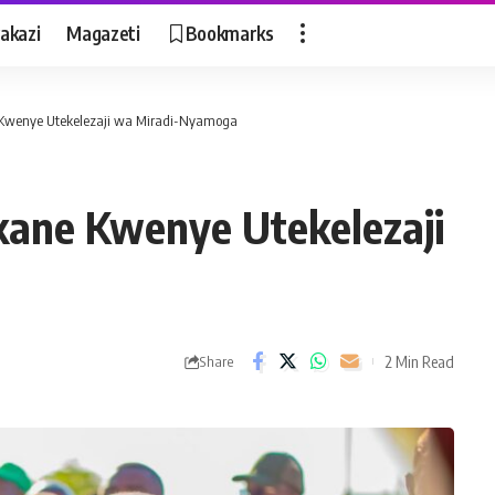
akazi
Magazeti
Bookmarks
Kwenye Utekelezaji wa Miradi-Nyamoga
kane Kwenye Utekelezaji
2 Min Read
Share