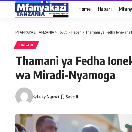
Home
Habari
Mfany
MFANYAKAZI TANZANIA
>
Tovuti
>
Habari
>
Thamani ya Fedha Ionekane 
HABARI
Thamani ya Fedha Ione
wa Miradi-Nyamoga
By
Lucy Ngowi