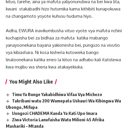
kituo, tarehe, aina ya mafuta yaliyonunuliwa na bei kwa lita,
kwani stakabadhi hizo hutumika kama kithibiti kunapokuwa
na changamoto yoyote kuhusu huduma hiyo.
Aidha, EWURA inavikumbusha vituo vyote vya mafuta nchini
kuchapisha bei za bidhaa za mafuta katika mabango
yanayoonekana bayana yakionesha bei, punguzo na vivutio
vya kibiashara. Ni kosa kisheria kutoweka bango
linaloonekana katika eneo la kituo na adhabu kali itatolewa
kwa mujibu wa sheria kwa atakayekiuka.
You Might Also Like
Timu Ya Bunge Yakabidhiwa Vifaa Vya Michezo
Takribani watu 200 Wamepata Ushauri Wa Kibingwa Wa
Ubongo, Mifupa
Uongozi CHADEMA Kanda Ya Kati Upo Imara
Ziwa Victoria Lanufaisha Watu Milioni 45 Afrika
Mashariki – Mtanda