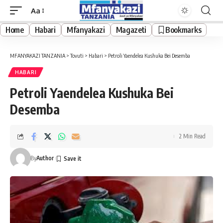
Aa
Font
Resizer
Home
Habari
Mfanyakazi
Magazeti
Bookmarks
MFANYAKAZI TANZANIA
>
Tovuti
>
Habari
>
Petroli Yaendelea Kushuka Bei Desemba
HABARI
Petroli Yaendelea Kushuka Bei
Desemba
2 Min Read
By
Author