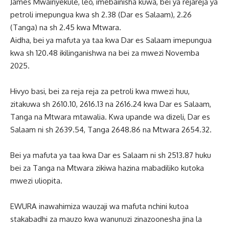
James Mwainyekule, leo, imebainisha kuwa, bei ya rejareja ya
petroli imepungua kwa sh 2.38 (Dar es Salaam), 2.26
(Tanga) na sh 2.45 kwa Mtwara.
Aidha, bei ya mafuta ya taa kwa Dar es Salaam imepungua
kwa sh 120.48 ikilinganishwa na bei za mwezi Novemba
2025.
Hivyo basi, bei za reja reja za petroli kwa mwezi huu,
zitakuwa sh 2610.10, 2616.13 na 2616.24 kwa Dar es Salaam,
Tanga na Mtwara mtawalia. Kwa upande wa dizeli, Dar es
Salaam ni sh 2639.54, Tanga 2648.86 na Mtwara 2654.32.
Bei ya mafuta ya taa kwa Dar es Salaam ni sh 2513.87 huku
bei za Tanga na Mtwara zikiwa hazina mabadiliko kutoka
mwezi uliopita.
EWURA inawahimiza wauzaji wa mafuta nchini kutoa
stakabadhi za mauzo kwa wanunuzi zinazoonesha jina la