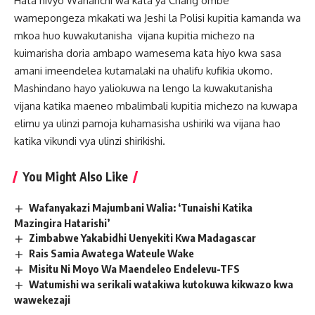
Hata hivyo Wananchi wa kata ya Chang’ombe
wamepongeza mkakati wa Jeshi la Polisi kupitia kamanda wa
mkoa huo kuwakutanisha vijana kupitia michezo na
kuimarisha doria ambapo wamesema kata hiyo kwa sasa
amani imeendelea kutamalaki na uhalifu kufikia ukomo.
Mashindano hayo yaliokuwa na lengo la kuwakutanisha
vijana katika maeneo mbalimbali kupitia michezo na kuwapa
elimu ya ulinzi pamoja kuhamasisha ushiriki wa vijana hao
katika vikundi vya ulinzi shirikishi.
You Might Also Like
Wafanyakazi Majumbani Walia: ‘Tunaishi Katika
Mazingira Hatarishi’
Zimbabwe Yakabidhi Uenyekiti Kwa Madagascar
Rais Samia Awatega Wateule Wake
Misitu Ni Moyo Wa Maendeleo Endelevu-TFS
Watumishi wa serikali watakiwa kutokuwa kikwazo kwa
wawekezaji