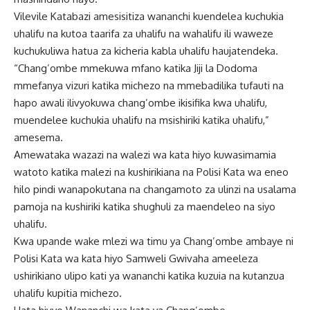
Vilevile Katabazi amesisitiza wananchi kuendelea kuchukia
uhalifu na kutoa taarifa za uhalifu na wahalifu ili waweze
kuchukuliwa hatua za kicheria kabla uhalifu haujatendeka.
“Chang’ombe mmekuwa mfano katika Jiji la Dodoma
mmefanya vizuri katika michezo na mmebadilika tufauti na
hapo awali ilivyokuwa chang’ombe ikisifika kwa uhalifu,
muendelee kuchukia uhalifu na msishiriki katika uhalifu,”
amesema.
Amewataka wazazi na walezi wa kata hiyo kuwasimamia
watoto katika malezi na kushirikiana na Polisi Kata wa eneo
hilo pindi wanapokutana na changamoto za ulinzi na usalama
pamoja na kushiriki katika shughuli za maendeleo na siyo
uhalifu.
Kwa upande wake mlezi wa timu ya Chang’ombe ambaye ni
Polisi Kata wa kata hiyo Samweli Gwivaha ameeleza
ushirikiano ulipo kati ya wananchi katika kuzuia na kutanzua
uhalifu kupitia michezo.