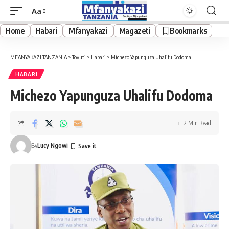
Aa
Font
Resizer
Home
Habari
Mfanyakazi
Magazeti
Bookmarks
MFANYAKAZI TANZANIA
>
Tovuti
>
Habari
>
Michezo Yapunguza Uhalifu Dodoma
HABARI
Michezo Yapunguza Uhalifu Dodoma
2 Min Read
By
Lucy Ngowi