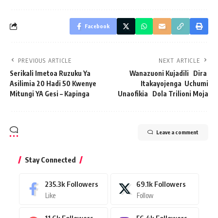
Facebook
PREVIOUS ARTICLE
NEXT ARTICLE
Serikali Imetoa Ruzuku Ya
Wanazuoni Kujadili Dira
Asilimia 20 Hadi 50 Kwenye
Itakayojenga Uchumi
Mitungi YA Gesi – Kapinga
Unaofikia Dola Trilioni Moja
Leave a comment
Stay Connected
235.3k
Followers
69.1k
Followers
Like
Follow
11.6k
Followers
56.4k
Followers