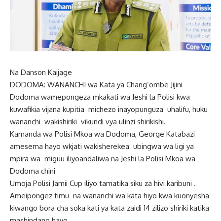
Na Danson Kaijage
DODOMA: WANANCHI wa Kata ya Chang’ombe Jijini
Dodoma wamepongeza mkakati wa Jeshi la Polisi kwa
kuwafikia vijana kupitia michezo inayopunguza uhalifu, huku
wananchi wakishiriki vikundi vya ulinzi shirikishi.
Kamanda wa Polisi Mkoa wa Dodoma, George Katabazi
amesema hayo wkjati wakisherekea ubingwa wa ligi ya
mpira wa miguu iliyoandaliwa na Jeshi la Polisi Mkoa wa
Dodoma chini
Umoja Polisi Jamii Cup iliyo tamatika siku za hivi karibuni .
Ameipongez timu na wananchi wa kata hiyo kwa kuonyesha
kiwango bora cha soka kati ya kata zaidi 14 zilizo shiriki katika
mashindano hayo.