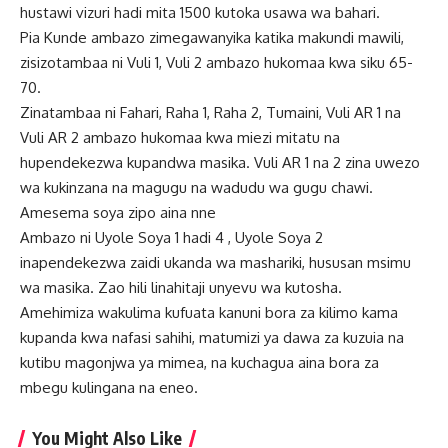
hustawi vizuri hadi mita 1500 kutoka usawa wa bahari.
Pia Kunde ambazo zimegawanyika katika makundi mawili,
zisizotambaa ni Vuli 1, Vuli 2 ambazo hukomaa kwa siku 65-
70.
Zinatambaa ni Fahari, Raha 1, Raha 2, Tumaini, Vuli AR 1 na
Vuli AR 2 ambazo hukomaa kwa miezi mitatu na
hupendekezwa kupandwa masika. Vuli AR 1 na 2 zina uwezo
wa kukinzana na magugu na wadudu wa gugu chawi.
Amesema soya zipo aina nne
Ambazo ni Uyole Soya 1 hadi 4 , Uyole Soya 2
inapendekezwa zaidi ukanda wa mashariki, hususan msimu
wa masika. Zao hili linahitaji unyevu wa kutosha.
Amehimiza wakulima kufuata kanuni bora za kilimo kama
kupanda kwa nafasi sahihi, matumizi ya dawa za kuzuia na
kutibu magonjwa ya mimea, na kuchagua aina bora za
mbegu kulingana na eneo.
You Might Also Like