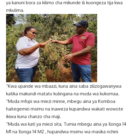
ya kanuni bora za kilimo cha mikunde ili kuongeza tija kwa
mkulima.
“Kwa upande wa mbaazi, kuna aina saba zilizogawanywa
katika makundi matatu kulingana na muda wa kukomaa.
“Muda mfupi wa miezi minne, mbegu aina ya Komboa
haitegemei msimu na inaweza kupandwa wakati wowote
ikiwa kuna chanzo cha maji.
“Muda wa kati ya miezi sita, Tumia mbegu aina ya Ilonga 14
M1 na Ilonga 14 M2 , hupandwa msimu wa masika nchini