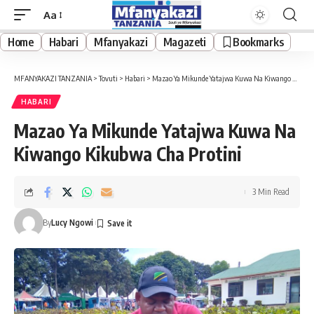
Aa
Font
Resizer
Home
Habari
Mfanyakazi
Magazeti
Bookmarks
MFANYAKAZI TANZANIA
>
Tovuti
>
Habari
>
Mazao Ya Mikunde Yatajwa Kuwa Na Kiwango Kikubwa Cha Protini
HABARI
Mazao Ya Mikunde Yatajwa Kuwa Na
Kiwango Kikubwa Cha Protini
3 Min Read
By
Lucy Ngowi