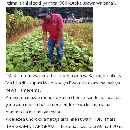
nzima lakini si zaidi ya mita 1900 kutoka usawa wa bahari.
“Muda mrefu wa miezi tisa mbegu aina ya Karatu, Kiboko na
Mali. hazifai kupandwa mikoa ya Pwani kutokana na hali ya
hewa,” amesema.
Amesema mazao mengine kama chorizo, kunde na soya pia
yana aina mbalimbali zinazopendekezwa kulingana na
maeneo na misimu ya mvua.
Akielezea Choroko ametaja aina nne kuwa ni Nuru, Imara,
TARIGRAM 1, TARIGRAM 2, hukomaa kwa siku 65 hadi 70 na