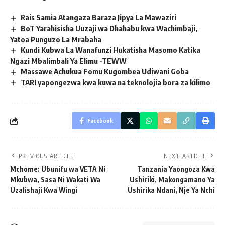
Rais Samia Atangaza Baraza Jipya La Mawaziri
BoT Yarahisisha Uuzaji wa Dhahabu kwa Wachimbaji,
Yatoa Punguzo La Mrabaha
Kundi Kubwa La Wanafunzi Hukatisha Masomo Katika
Ngazi Mbalimbali Ya Elimu -TEWW
Massawe Achukua Fomu Kugombea Udiwani Goba
TARI yapongezwa kwa kuwa na teknolojia bora za kilimo
Facebook
PREVIOUS ARTICLE
NEXT ARTICLE
Mchome: Ubunifu wa VETA Ni
Tanzania Yaongoza Kwa
Mkubwa, Sasa Ni Wakati Wa
Ushiriki, Makongamano Ya
Uzalishaji Kwa Wingi
Ushirika Ndani, Nje Ya Nchi