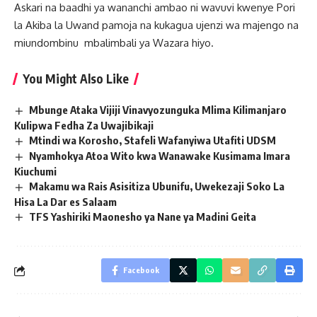
Askari na baadhi ya wananchi ambao ni wavuvi kwenye Pori
la Akiba la Uwand pamoja na kukagua ujenzi wa majengo na
miundombinu mbalimbali ya Wazara hiyo.
You Might Also Like
Mbunge Ataka Vijiji Vinavyozunguka Mlima Kilimanjaro
Kulipwa Fedha Za Uwajibikaji
Mtindi wa Korosho, Stafeli Wafanyiwa Utafiti UDSM
Nyamhokya Atoa Wito kwa Wanawake Kusimama Imara
Kiuchumi
Makamu wa Rais Asisitiza Ubunifu, Uwekezaji Soko La
Hisa La Dar es Salaam
TFS Yashiriki Maonesho ya Nane ya Madini Geita
Facebook