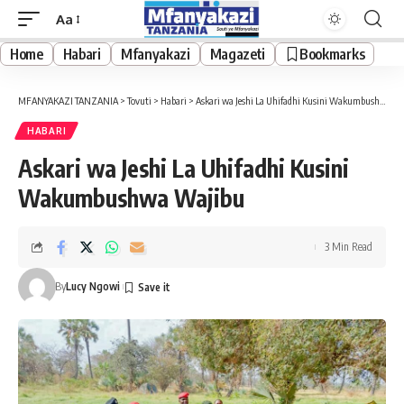
Aa
Font
Resizer
Home
Habari
Mfanyakazi
Magazeti
Bookmarks
MFANYAKAZI TANZANIA
>
Tovuti
>
Habari
>
Askari wa Jeshi La Uhifadhi Kusini Wakumbushwa Wajibu
HABARI
Askari wa Jeshi La Uhifadhi Kusini
Wakumbushwa Wajibu
3 Min Read
By
Lucy Ngowi