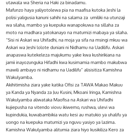
utawala wa Sheria na Haki za binadamu.
Mafunzo haya yaliyotolewa pia na maafisa kutoka Jeshi la
polisi yaligusia kanuni sahihi na salama za umiliki na utunzaji
wa silaha, mambo ya kuepuka wanapokuwa na sillaha za
moto na madhara yatokanayo na matumizi mabaya ya silaha.
“Sisi ni Askari wa Uhifadhi, na moja ya sifa na msingi mkuu wa
Askari wa Jeshi lolote duniani ni Nidhamu na Uadilifu. Askari
anapaswa kutekeleza majukumu yake kwa kushirikiana na
jamii inayozunguka Hifadhi kwa kusimamia mambo makubwa
mawili ambayo ni nidhamu na Uadilifu” alisisitiza Kamishna
Wakulyamba.
Akihitimisha ziara yake katika Ofisi za TAWA Makao Makuu
ya Kanda ya Nyanda za Juu Kusini, Mkoani Iringa, Kamishna
Wakulyamba aliwataka Maofisa na Askari wa Uhifadhi
kujiepusha na vitendo viovu ikiwemo, rushwa, ulevi wa
kupindukia, kuwabambikia watu kesi au matukio ya uhalifu ya
uongo na kuepuka matumizi ya nguvu yasiyo ya lazima.
Kamishna Wakulyamba alitumia ziara hiyo kusikiliza Kero za