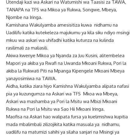
Utendaji kazi wa Askari na Watumishi wa Taasisi za TAWA,
TANAPA na TFS wa Mikoa ya Rukwa, Songwe, Mbeya,
Njombe na Iringa.
Kamishana Wakulyamba amesisitiza kuwa nidhamu na
Uadilifu katika kutekeleza majukumu ya kila siku ndiyo msingi
mkuu wa askari wa uhifadhi katika kutunza na kulinda
rasilimali za maliasili.
Akiwa kwenye Mikoa ya Nyanda za Juu Kusini, alitembelea
Mapori ya akiba ya Rwafi na Uwanda Mkoani Rukwa, Pori la
akiba la Rukwati Piti na Mpanga Kipengele Mkoani Mbeya
yanayosimiwa na TAWA.
Aidha, katika ziara hiyo Kamishna Wakulyamba alipata nafasi
pia ya kuzungumza na Askari wa TFS Mkoa wa Mbeya,
Askari wa mashamba ya Pori la Msitu wa Mbizi Mkoani
Rukwa na Pori la Msitu wa Sao Hii Mkoani Iringa.
Maofisa na Askari hao walipata fursa ya kuelimishwa kupitia
mada mbalimbali zilizojikita katika masuala ya nidhamu,
uadilifu na matumizi sahihi ya silaha sanjari na Misingi ya