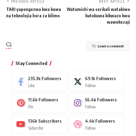
PREVIOUS ARTICLE
NEXT ARTICLE
TARI yapongezwa kwa kuwa
Watumishi wa serikali watakiwa
na teknolojia bora za kilimo
kutokuwa kikwazo kwa
wawekezaji
Leave a comment
Stay Connected
235.3k
Followers
69.1k
Followers
Like
Follow
11.6k
Followers
56.4k
Followers
Pin
Follow
136k
Subscribers
4.4k
Followers
Subscribe
Follow