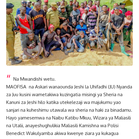
Na Mwandishi wetu.
MAOFISA na Askari wanaounda Jeshi la Uhifadhi (JU) Nyanda
za Juu kusini wametakiwa kuzingatia misingi ya Sheria na
Kanuni za Jeshi hilo katika utekelezaji wa majukumu yao
sanjari na kuheshimu utawala wa sheria na haki za binadamu.
Hayo yamesemwa na Naibu Katibu Mkuu, Wizara ya Maliasili
na Utalii, anayeshughulikia Maliasili Kamishna wa Polisi
Benedict Wakulyamba akiwa kwenye ziara ya kukagua